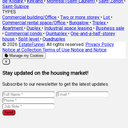
de-Kildare
•
Kirkland
•
Montréal (Saint-Laurent)
•
Saint-Zénon
•
Saint-Sulpice
TYPES
Commercial building/Office
•
Two or more storey
•
Lot
•
Commercial rental space/Office
•
Bungalow
•
Triplex
•
Apartment
•
Duplex
•
Industrial space leasing
•
Business sale
•
Commercial condo
•
Quintuplex
•
One-and-a-half-storey
house
•
Split-level
•
Quadruplex
© 2026
EstateFunnel
. All rights reserved.
Privacy Policy
Notice at Collection
Terms of Use
Notice and Notice
Manage my Cookies
Close
✕
Stay updated on the housing market!
Subscribe to our newsletter to get the latest updates.
Send