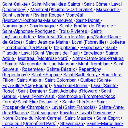
Saint-Calixte
•
Saint-Michel-des-Saints
•
Saint-Côme
•
Laval
(Chomedey)
•
Montréal (Ahuntsic-Cartierville)
•
Mascouche
•
Saint-Jérôme
•
Rivière-Rouge
•
Montréal
(Mercier/Hochelaga-Maisonneuve)
•
Saint-Donat
•
Nominingue
•
Charlemagne
•
Sainte-Émélie-de-l'Énergie
•
Saint-Alphonse-Rodriguez
•
Trois-Rivières
•
Saint-
Lin/Laurentides
•
Montréal (Côte-des-Neiges/Notre-Dame-
de-Grâce)
•
Saint-Jean-de-Matha
•
Laval (Fabreville)
•
Joliette
•
Terrebonne (La Plaine)
•
L'Épiphanie
•
Paspébiac
•
Saint-
Placide
•
Laval (Saint-Vincent-de-Paul)
•
Entrelacs
•
Sainte-
Adèle
•
Montréal (Montréal-Nord)
•
Notre-Dame-des-Prairies
•
Sainte-Marguerite-du-Lac-Masson
•
Mont-Tremblant
•
Saint-
Sauveur
•
Rosemère
•
Sainte-Béatrix
•
Repentigny
(Repentigny)
•
Sainte-Sophie
•
Saint-Barthélemy
•
Bois-des-
Filion
•
Saint-Alexis
•
Saint-Colomban
•
Québec (Sainte-
Foy/Sillery/Cap-Rouge)
•
Vaudreuil-Dorion
•
Laval (Sainte-
Rose)
•
Saint-Damien
•
Saint-Adolphe-d'Howard
•
Saint-
Gabriel
•
Laval (Pont-Viau)
•
Sherbrooke (Brompton/Rock
Forest/Saint-Élie/Deauville)
•
Sainte-Thérèse
•
Saint-
Prosper-de-Champlain
•
Laval (Saint-François)
•
Sainte-Anne-
des-Plaines
•
Châteauguay
•
Rawdon
•
Laval (Duvernay)
•
Notre-Dame-du-Mont-Carmel
•
Saint-Maurice
•
Saint-Esprit
•
Longueuil (Greenfield Park)
•
Shawinigan
•
Sainte-Marcelline-