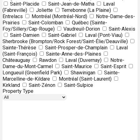
Saint-Placide
Saint-Jean-de-Matha
Laval
(Fabreville)
Joliette
Terrebonne (La Plaine)
Entrelacs
Montréal (Montréal-Nord)
Notre-Dame-des-
Prairies
Saint-Colomban
Québec (Sainte-
Foy/Sillery/Cap-Rouge)
Vaudreuil-Dorion
Saint-Alexis
Saint-Damien
Saint-Gabriel
Laval (Pont-Viau)
Sherbrooke (Brompton/Rock Forest/Saint-Élie/Deauville)
Sainte-Thérèse
Saint-Prosper-de-Champlain
Laval
(Saint-François)
Sainte-Anne-des-Plaines
Châteauguay
Rawdon
Laval (Duvernay)
Notre-
Dame-du-Mont-Carmel
Saint-Maurice
Saint-Esprit
Longueuil (Greenfield Park)
Shawinigan
Sainte-
Marcelline-de-Kildare
Montréal (Saint-Laurent)
Kirkland
Saint-Zénon
Saint-Sulpice
Property Type