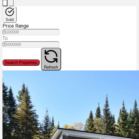
Sold
Price Range
To
Search Properties
Refresh