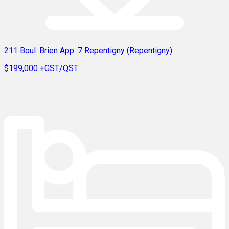
211 Boul. Brien App. 7 Repentigny (Repentigny)
$199,000
+GST/QST