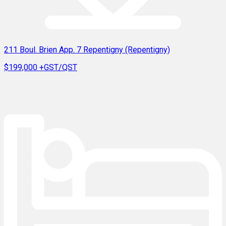
211 Boul. Brien App. 7 Repentigny (Repentigny)
$199,000
+GST/QST