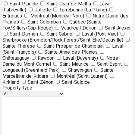
Saint-Placide
Saint-Jean-de-Matha
Laval
(Fabreville)
Joliette
Terrebonne (La Plaine)
Entrelacs
Montréal (Montréal-Nord)
Notre-Dame-des-
Prairies
Saint-Colomban
Québec (Sainte-
Foy/Sillery/Cap-Rouge)
Vaudreuil-Dorion
Saint-Alexis
Saint-Damien
Saint-Gabriel
Laval (Pont-Viau)
Sherbrooke (Brompton/Rock Forest/Saint-Élie/Deauville)
Sainte-Thérèse
Saint-Prosper-de-Champlain
Laval
(Saint-François)
Sainte-Anne-des-Plaines
Châteauguay
Rawdon
Laval (Duvernay)
Notre-
Dame-du-Mont-Carmel
Saint-Maurice
Saint-Esprit
Longueuil (Greenfield Park)
Shawinigan
Sainte-
Marcelline-de-Kildare
Montréal (Saint-Laurent)
Kirkland
Saint-Zénon
Saint-Sulpice
Property Type