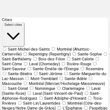
Leaflet
| ©
OpenStreetMap
contributors ©
CARTO
Cities
+
Select cities
−
Saint-Michel-des-Saints
Montréal (Ahuntsic-
Cartierville)
Repentigny (Repentigny)
Sainte-Sophie
Saint-Barthélemy
Bois-des-Filion
Saint-Calixte
Saint-Côme
Laval (Chomedey)
Rivière-Rouge
Saint-Sauveur
Sainte-Émélie-de-l'Énergie
Rosemère
Sainte-Béatrix
Saint-Jérôme
Sainte-Marguerite-du-
Lac-Masson
Mont-Tremblant
Sainte-Adèle
Mascouche
Montréal (Mercier/Hochelaga-Maisonneuve)
Saint-Donat
Nominingue
Charlemagne
Laval
(Sainte-Rose)
Laval (Saint-Vincent-de-Paul)
Saint-
Alphonse-Rodriguez
Saint-Adolphe-d'Howard
Trois-
Rivières
Saint-Lin/Laurentides
Montréal (Côte-des-
Neiges/Notre-Dame-de-Grâce)
L'Épiphanie
Paspébiac