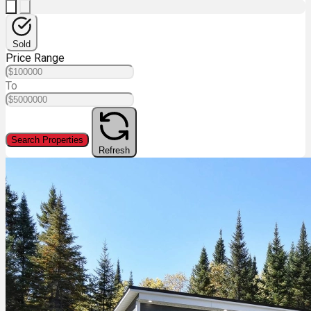
Sold
Price Range
To
Search Properties
Refresh