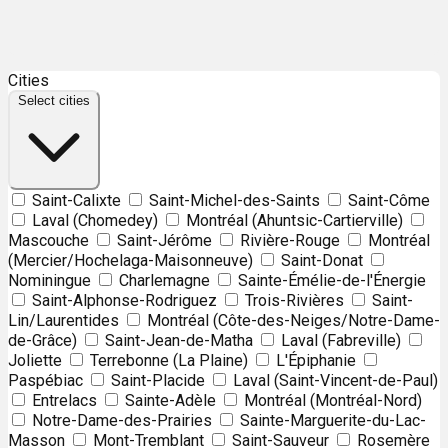
Leaflet
| ©
OpenStreetMap
contributors ©
CARTO
Cities
+
Select cities
−
Saint-Calixte
Saint-Michel-des-Saints
Saint-Côme
Laval (Chomedey)
Montréal (Ahuntsic-Cartierville)
Mascouche
Saint-Jérôme
Rivière-Rouge
Montréal
(Mercier/Hochelaga-Maisonneuve)
Saint-Donat
Nominingue
Charlemagne
Sainte-Émélie-de-l'Énergie
Saint-Alphonse-Rodriguez
Trois-Rivières
Saint-
Lin/Laurentides
Montréal (Côte-des-Neiges/Notre-Dame-
de-Grâce)
Saint-Jean-de-Matha
Laval (Fabreville)
Joliette
Terrebonne (La Plaine)
L'Épiphanie
Paspébiac
Saint-Placide
Laval (Saint-Vincent-de-Paul)
Entrelacs
Sainte-Adèle
Montréal (Montréal-Nord)
Notre-Dame-des-Prairies
Sainte-Marguerite-du-Lac-
Masson
Mont-Tremblant
Saint-Sauveur
Rosemère