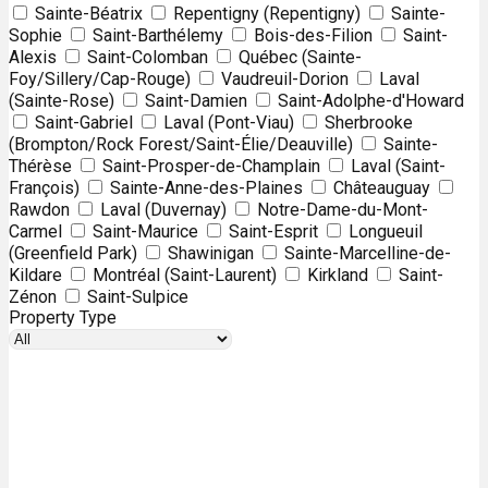
Sainte-Béatrix
Repentigny (Repentigny)
Sainte-
Sophie
Saint-Barthélemy
Bois-des-Filion
Saint-
Alexis
Saint-Colomban
Québec (Sainte-
Foy/Sillery/Cap-Rouge)
Vaudreuil-Dorion
Laval
(Sainte-Rose)
Saint-Damien
Saint-Adolphe-d'Howard
Saint-Gabriel
Laval (Pont-Viau)
Sherbrooke
(Brompton/Rock Forest/Saint-Élie/Deauville)
Sainte-
Thérèse
Saint-Prosper-de-Champlain
Laval (Saint-
François)
Sainte-Anne-des-Plaines
Châteauguay
Rawdon
Laval (Duvernay)
Notre-Dame-du-Mont-
Carmel
Saint-Maurice
Saint-Esprit
Longueuil
(Greenfield Park)
Shawinigan
Sainte-Marcelline-de-
Kildare
Montréal (Saint-Laurent)
Kirkland
Saint-
Zénon
Saint-Sulpice
Property Type