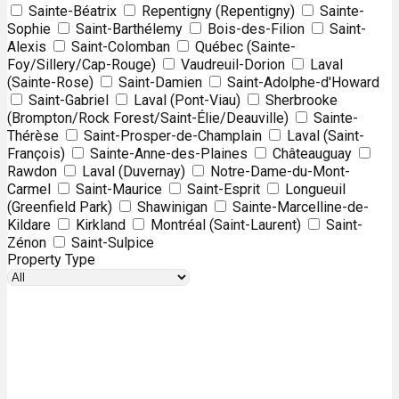
Sainte-Béatrix
Repentigny (Repentigny)
Sainte-
Sophie
Saint-Barthélemy
Bois-des-Filion
Saint-
Alexis
Saint-Colomban
Québec (Sainte-
Foy/Sillery/Cap-Rouge)
Vaudreuil-Dorion
Laval
(Sainte-Rose)
Saint-Damien
Saint-Adolphe-d'Howard
Saint-Gabriel
Laval (Pont-Viau)
Sherbrooke
(Brompton/Rock Forest/Saint-Élie/Deauville)
Sainte-
Thérèse
Saint-Prosper-de-Champlain
Laval (Saint-
François)
Sainte-Anne-des-Plaines
Châteauguay
Rawdon
Laval (Duvernay)
Notre-Dame-du-Mont-
Carmel
Saint-Maurice
Saint-Esprit
Longueuil
(Greenfield Park)
Shawinigan
Sainte-Marcelline-de-
Kildare
Kirkland
Montréal (Saint-Laurent)
Saint-
Zénon
Saint-Sulpice
Property Type