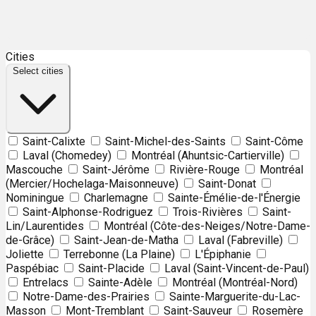
Leaflet
| ©
OpenStreetMap
contributors ©
CARTO
Cities
+
Select cities
−
Saint-Calixte
Saint-Michel-des-Saints
Saint-Côme
Laval (Chomedey)
Montréal (Ahuntsic-Cartierville)
Mascouche
Saint-Jérôme
Rivière-Rouge
Montréal
(Mercier/Hochelaga-Maisonneuve)
Saint-Donat
Nominingue
Charlemagne
Sainte-Émélie-de-l'Énergie
Saint-Alphonse-Rodriguez
Trois-Rivières
Saint-
Lin/Laurentides
Montréal (Côte-des-Neiges/Notre-Dame-
de-Grâce)
Saint-Jean-de-Matha
Laval (Fabreville)
Joliette
Terrebonne (La Plaine)
L'Épiphanie
Paspébiac
Saint-Placide
Laval (Saint-Vincent-de-Paul)
Entrelacs
Sainte-Adèle
Montréal (Montréal-Nord)
Notre-Dame-des-Prairies
Sainte-Marguerite-du-Lac-
Masson
Mont-Tremblant
Saint-Sauveur
Rosemère