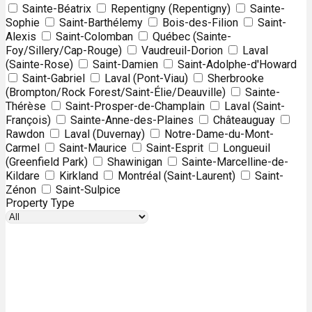
Sainte-Béatrix
Repentigny (Repentigny)
Sainte-
Sophie
Saint-Barthélemy
Bois-des-Filion
Saint-
Alexis
Saint-Colomban
Québec (Sainte-
Foy/Sillery/Cap-Rouge)
Vaudreuil-Dorion
Laval
(Sainte-Rose)
Saint-Damien
Saint-Adolphe-d'Howard
Saint-Gabriel
Laval (Pont-Viau)
Sherbrooke
(Brompton/Rock Forest/Saint-Élie/Deauville)
Sainte-
Thérèse
Saint-Prosper-de-Champlain
Laval (Saint-
François)
Sainte-Anne-des-Plaines
Châteauguay
Rawdon
Laval (Duvernay)
Notre-Dame-du-Mont-
Carmel
Saint-Maurice
Saint-Esprit
Longueuil
(Greenfield Park)
Shawinigan
Sainte-Marcelline-de-
Kildare
Kirkland
Montréal (Saint-Laurent)
Saint-
Zénon
Saint-Sulpice
Property Type