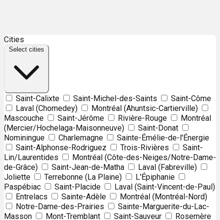
Leaflet
| ©
OpenStreetMap
contributors ©
CARTO
Cities
+
Select cities
−
Saint-Calixte
Saint-Michel-des-Saints
Saint-Côme
Laval (Chomedey)
Montréal (Ahuntsic-Cartierville)
Mascouche
Saint-Jérôme
Rivière-Rouge
Montréal
(Mercier/Hochelaga-Maisonneuve)
Saint-Donat
Nominingue
Charlemagne
Sainte-Émélie-de-l'Énergie
Saint-Alphonse-Rodriguez
Trois-Rivières
Saint-
Lin/Laurentides
Montréal (Côte-des-Neiges/Notre-Dame-
de-Grâce)
Saint-Jean-de-Matha
Laval (Fabreville)
Joliette
Terrebonne (La Plaine)
L'Épiphanie
Paspébiac
Saint-Placide
Laval (Saint-Vincent-de-Paul)
Entrelacs
Sainte-Adèle
Montréal (Montréal-Nord)
Notre-Dame-des-Prairies
Sainte-Marguerite-du-Lac-
Masson
Mont-Tremblant
Saint-Sauveur
Rosemère