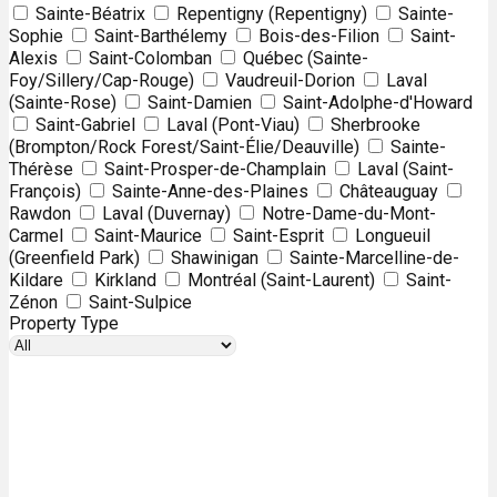
Sainte-Béatrix
Repentigny (Repentigny)
Sainte-
Sophie
Saint-Barthélemy
Bois-des-Filion
Saint-
Alexis
Saint-Colomban
Québec (Sainte-
Foy/Sillery/Cap-Rouge)
Vaudreuil-Dorion
Laval
(Sainte-Rose)
Saint-Damien
Saint-Adolphe-d'Howard
Saint-Gabriel
Laval (Pont-Viau)
Sherbrooke
(Brompton/Rock Forest/Saint-Élie/Deauville)
Sainte-
Thérèse
Saint-Prosper-de-Champlain
Laval (Saint-
François)
Sainte-Anne-des-Plaines
Châteauguay
Rawdon
Laval (Duvernay)
Notre-Dame-du-Mont-
Carmel
Saint-Maurice
Saint-Esprit
Longueuil
(Greenfield Park)
Shawinigan
Sainte-Marcelline-de-
Kildare
Kirkland
Montréal (Saint-Laurent)
Saint-
Zénon
Saint-Sulpice
Property Type