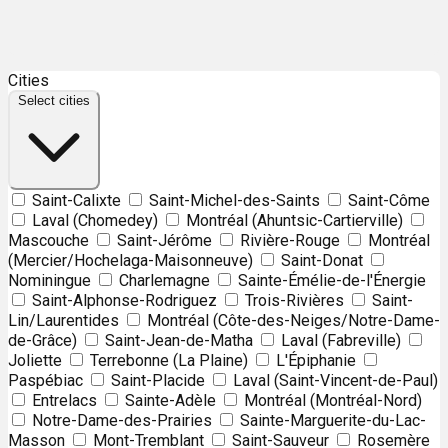
Leaflet
| ©
OpenStreetMap
contributors ©
CARTO
Cities
+
Select cities
−
Saint-Calixte
Saint-Michel-des-Saints
Saint-Côme
Laval (Chomedey)
Montréal (Ahuntsic-Cartierville)
Mascouche
Saint-Jérôme
Rivière-Rouge
Montréal
(Mercier/Hochelaga-Maisonneuve)
Saint-Donat
Nominingue
Charlemagne
Sainte-Émélie-de-l'Énergie
Saint-Alphonse-Rodriguez
Trois-Rivières
Saint-
Lin/Laurentides
Montréal (Côte-des-Neiges/Notre-Dame-
de-Grâce)
Saint-Jean-de-Matha
Laval (Fabreville)
Joliette
Terrebonne (La Plaine)
L'Épiphanie
Paspébiac
Saint-Placide
Laval (Saint-Vincent-de-Paul)
Entrelacs
Sainte-Adèle
Montréal (Montréal-Nord)
Notre-Dame-des-Prairies
Sainte-Marguerite-du-Lac-
Masson
Mont-Tremblant
Saint-Sauveur
Rosemère