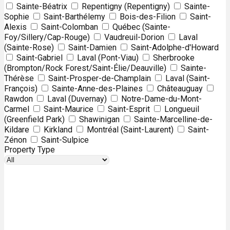
Sainte-Béatrix
Repentigny (Repentigny)
Sainte-
Sophie
Saint-Barthélemy
Bois-des-Filion
Saint-
Alexis
Saint-Colomban
Québec (Sainte-
Foy/Sillery/Cap-Rouge)
Vaudreuil-Dorion
Laval
(Sainte-Rose)
Saint-Damien
Saint-Adolphe-d'Howard
Saint-Gabriel
Laval (Pont-Viau)
Sherbrooke
(Brompton/Rock Forest/Saint-Élie/Deauville)
Sainte-
Thérèse
Saint-Prosper-de-Champlain
Laval (Saint-
François)
Sainte-Anne-des-Plaines
Châteauguay
Rawdon
Laval (Duvernay)
Notre-Dame-du-Mont-
Carmel
Saint-Maurice
Saint-Esprit
Longueuil
(Greenfield Park)
Shawinigan
Sainte-Marcelline-de-
Kildare
Kirkland
Montréal (Saint-Laurent)
Saint-
Zénon
Saint-Sulpice
Property Type