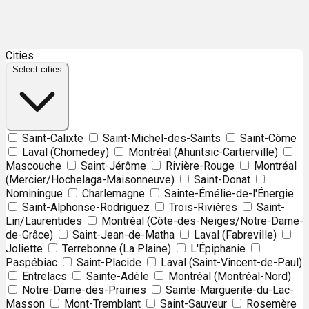
Leaflet
| ©
OpenStreetMap
contributors ©
CARTO
Cities
+
Select cities
−
Saint-Calixte
Saint-Michel-des-Saints
Saint-Côme
Laval (Chomedey)
Montréal (Ahuntsic-Cartierville)
Mascouche
Saint-Jérôme
Rivière-Rouge
Montréal
(Mercier/Hochelaga-Maisonneuve)
Saint-Donat
Nominingue
Charlemagne
Sainte-Émélie-de-l'Énergie
Saint-Alphonse-Rodriguez
Trois-Rivières
Saint-
Lin/Laurentides
Montréal (Côte-des-Neiges/Notre-Dame-
de-Grâce)
Saint-Jean-de-Matha
Laval (Fabreville)
Joliette
Terrebonne (La Plaine)
L'Épiphanie
Paspébiac
Saint-Placide
Laval (Saint-Vincent-de-Paul)
Entrelacs
Sainte-Adèle
Montréal (Montréal-Nord)
Notre-Dame-des-Prairies
Sainte-Marguerite-du-Lac-
Masson
Mont-Tremblant
Saint-Sauveur
Rosemère