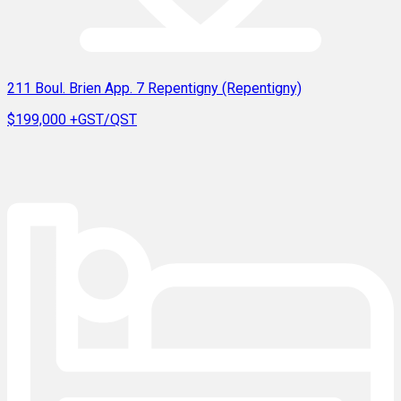
211 Boul. Brien App. 7 Repentigny (Repentigny)
$199,000
+GST/QST