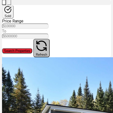
Sold
Price Range
To
Search Properties
Refresh