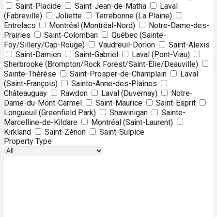
Saint-Placide
Saint-Jean-de-Matha
Laval
(Fabreville)
Joliette
Terrebonne (La Plaine)
Entrelacs
Montréal (Montréal-Nord)
Notre-Dame-des-
Prairies
Saint-Colomban
Québec (Sainte-
Foy/Sillery/Cap-Rouge)
Vaudreuil-Dorion
Saint-Alexis
Saint-Damien
Saint-Gabriel
Laval (Pont-Viau)
Sherbrooke (Brompton/Rock Forest/Saint-Élie/Deauville)
Sainte-Thérèse
Saint-Prosper-de-Champlain
Laval
(Saint-François)
Sainte-Anne-des-Plaines
Châteauguay
Rawdon
Laval (Duvernay)
Notre-
Dame-du-Mont-Carmel
Saint-Maurice
Saint-Esprit
Longueuil (Greenfield Park)
Shawinigan
Sainte-
Marcelline-de-Kildare
Montréal (Saint-Laurent)
Kirkland
Saint-Zénon
Saint-Sulpice
Property Type