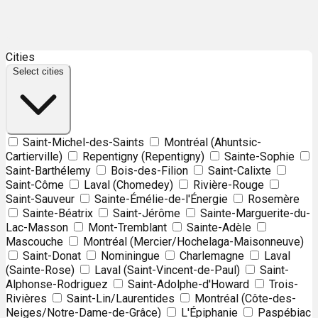
Leaflet
| ©
OpenStreetMap
contributors ©
CARTO
Cities
+
Select cities
−
Saint-Michel-des-Saints
Montréal (Ahuntsic-
Cartierville)
Repentigny (Repentigny)
Sainte-Sophie
Saint-Barthélemy
Bois-des-Filion
Saint-Calixte
Saint-Côme
Laval (Chomedey)
Rivière-Rouge
Saint-Sauveur
Sainte-Émélie-de-l'Énergie
Rosemère
Sainte-Béatrix
Saint-Jérôme
Sainte-Marguerite-du-
Lac-Masson
Mont-Tremblant
Sainte-Adèle
Mascouche
Montréal (Mercier/Hochelaga-Maisonneuve)
Saint-Donat
Nominingue
Charlemagne
Laval
(Sainte-Rose)
Laval (Saint-Vincent-de-Paul)
Saint-
Alphonse-Rodriguez
Saint-Adolphe-d'Howard
Trois-
Rivières
Saint-Lin/Laurentides
Montréal (Côte-des-
Neiges/Notre-Dame-de-Grâce)
L'Épiphanie
Paspébiac