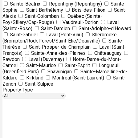
Sainte-Béatrix
Repentigny (Repentigny)
Sainte-
Sophie
Saint-Barthélemy
Bois-des-Filion
Saint-
Alexis
Saint-Colomban
Québec (Sainte-
Foy/Sillery/Cap-Rouge)
Vaudreuil-Dorion
Laval
(Sainte-Rose)
Saint-Damien
Saint-Adolphe-d'Howard
Saint-Gabriel
Laval (Pont-Viau)
Sherbrooke
(Brompton/Rock Forest/Saint-Élie/Deauville)
Sainte-
Thérèse
Saint-Prosper-de-Champlain
Laval (Saint-
François)
Sainte-Anne-des-Plaines
Châteauguay
Rawdon
Laval (Duvernay)
Notre-Dame-du-Mont-
Carmel
Saint-Maurice
Saint-Esprit
Longueuil
(Greenfield Park)
Shawinigan
Sainte-Marcelline-de-
Kildare
Kirkland
Montréal (Saint-Laurent)
Saint-
Zénon
Saint-Sulpice
Property Type