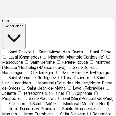
Leaflet
| ©
OpenStreetMap
contributors ©
CARTO
Cities
+
Select cities
−
Saint-Calixte
Saint-Michel-des-Saints
Saint-Côme
Laval (Chomedey)
Montréal (Ahuntsic-Cartierville)
Mascouche
Saint-Jérôme
Rivière-Rouge
Montréal
(Mercier/Hochelaga-Maisonneuve)
Saint-Donat
Nominingue
Charlemagne
Sainte-Émélie-de-l'Énergie
Saint-Alphonse-Rodriguez
Trois-Rivières
Saint-
Lin/Laurentides
Montréal (Côte-des-Neiges/Notre-Dame-
de-Grâce)
Saint-Jean-de-Matha
Laval (Fabreville)
Joliette
Terrebonne (La Plaine)
L'Épiphanie
Paspébiac
Saint-Placide
Laval (Saint-Vincent-de-Paul)
Entrelacs
Sainte-Adèle
Montréal (Montréal-Nord)
Notre-Dame-des-Prairies
Sainte-Marguerite-du-Lac-
Masson
Mont-Tremblant
Saint-Sauveur
Rosemère