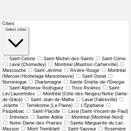
Leaflet
| ©
OpenStreetMap
contributors ©
CARTO
Cities
+
Select cities
−
Saint-Calixte
Saint-Michel-des-Saints
Saint-Côme
Laval (Chomedey)
Montréal (Ahuntsic-Cartierville)
Mascouche
Saint-Jérôme
Rivière-Rouge
Montréal
(Mercier/Hochelaga-Maisonneuve)
Saint-Donat
Nominingue
Charlemagne
Sainte-Émélie-de-l'Énergie
Saint-Alphonse-Rodriguez
Trois-Rivières
Saint-
Lin/Laurentides
Montréal (Côte-des-Neiges/Notre-Dame-
de-Grâce)
Saint-Jean-de-Matha
Laval (Fabreville)
Joliette
Terrebonne (La Plaine)
L'Épiphanie
Paspébiac
Saint-Placide
Laval (Saint-Vincent-de-Paul)
Entrelacs
Sainte-Adèle
Montréal (Montréal-Nord)
Notre-Dame-des-Prairies
Sainte-Marguerite-du-Lac-
Masson
Mont-Tremblant
Saint-Sauveur
Rosemère