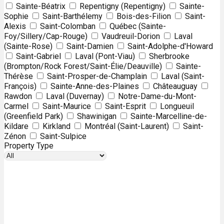
Sainte-Béatrix
Repentigny (Repentigny)
Sainte-
Sophie
Saint-Barthélemy
Bois-des-Filion
Saint-
Alexis
Saint-Colomban
Québec (Sainte-
Foy/Sillery/Cap-Rouge)
Vaudreuil-Dorion
Laval
(Sainte-Rose)
Saint-Damien
Saint-Adolphe-d'Howard
Saint-Gabriel
Laval (Pont-Viau)
Sherbrooke
(Brompton/Rock Forest/Saint-Élie/Deauville)
Sainte-
Thérèse
Saint-Prosper-de-Champlain
Laval (Saint-
François)
Sainte-Anne-des-Plaines
Châteauguay
Rawdon
Laval (Duvernay)
Notre-Dame-du-Mont-
Carmel
Saint-Maurice
Saint-Esprit
Longueuil
(Greenfield Park)
Shawinigan
Sainte-Marcelline-de-
Kildare
Kirkland
Montréal (Saint-Laurent)
Saint-
Zénon
Saint-Sulpice
Property Type