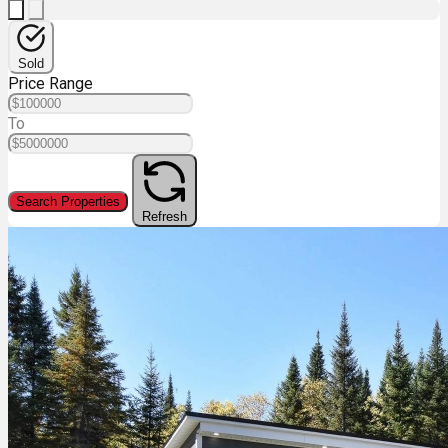
Sold
Price Range
To
Search Properties
Refresh