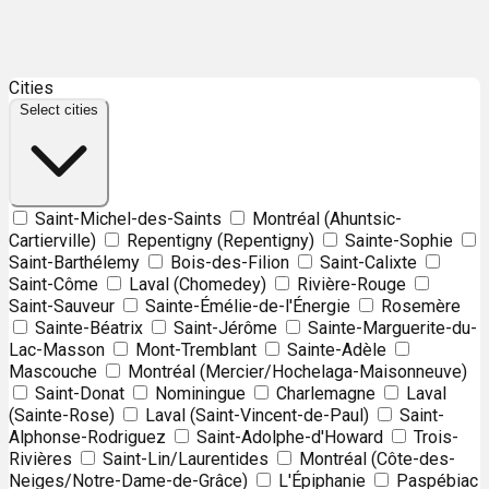
Leaflet
| ©
OpenStreetMap
contributors ©
CARTO
Cities
+
Select cities
−
Saint-Michel-des-Saints
Montréal (Ahuntsic-
Cartierville)
Repentigny (Repentigny)
Sainte-Sophie
Saint-Barthélemy
Bois-des-Filion
Saint-Calixte
Saint-Côme
Laval (Chomedey)
Rivière-Rouge
Saint-Sauveur
Sainte-Émélie-de-l'Énergie
Rosemère
Sainte-Béatrix
Saint-Jérôme
Sainte-Marguerite-du-
Lac-Masson
Mont-Tremblant
Sainte-Adèle
Mascouche
Montréal (Mercier/Hochelaga-Maisonneuve)
Saint-Donat
Nominingue
Charlemagne
Laval
(Sainte-Rose)
Laval (Saint-Vincent-de-Paul)
Saint-
Alphonse-Rodriguez
Saint-Adolphe-d'Howard
Trois-
Rivières
Saint-Lin/Laurentides
Montréal (Côte-des-
Neiges/Notre-Dame-de-Grâce)
L'Épiphanie
Paspébiac