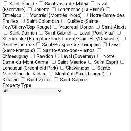
Saint-Placide
Saint-Jean-de-Matha
Laval
(Fabreville)
Joliette
Terrebonne (La Plaine)
Entrelacs
Montréal (Montréal-Nord)
Notre-Dame-des-
Prairies
Saint-Colomban
Québec (Sainte-
Foy/Sillery/Cap-Rouge)
Vaudreuil-Dorion
Saint-Alexis
Saint-Damien
Saint-Gabriel
Laval (Pont-Viau)
Sherbrooke (Brompton/Rock Forest/Saint-Élie/Deauville)
Sainte-Thérèse
Saint-Prosper-de-Champlain
Laval
(Saint-François)
Sainte-Anne-des-Plaines
Châteauguay
Rawdon
Laval (Duvernay)
Notre-
Dame-du-Mont-Carmel
Saint-Maurice
Saint-Esprit
Longueuil (Greenfield Park)
Shawinigan
Sainte-
Marcelline-de-Kildare
Montréal (Saint-Laurent)
Kirkland
Saint-Zénon
Saint-Sulpice
Property Type