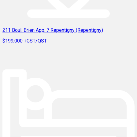
211 Boul. Brien App. 7 Repentigny (Repentigny)
$199,000
+GST/QST