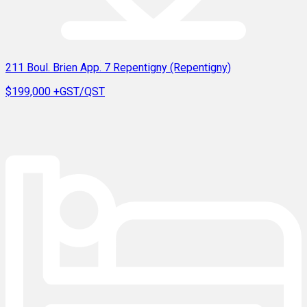
211 Boul. Brien App. 7 Repentigny (Repentigny)
$199,000
+GST/QST