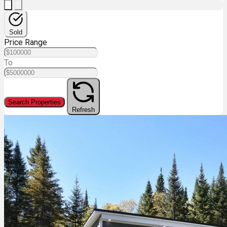
Sold
Price Range
To
Search Properties
Refresh