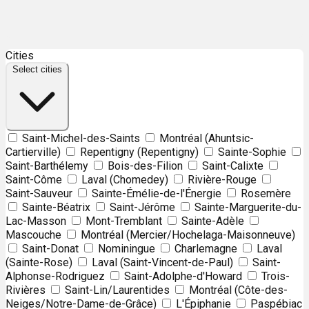
Leaflet
| ©
OpenStreetMap
contributors ©
CARTO
Cities
+
Select cities
−
Saint-Michel-des-Saints
Montréal (Ahuntsic-
Cartierville)
Repentigny (Repentigny)
Sainte-Sophie
Saint-Barthélemy
Bois-des-Filion
Saint-Calixte
Saint-Côme
Laval (Chomedey)
Rivière-Rouge
Saint-Sauveur
Sainte-Émélie-de-l'Énergie
Rosemère
Sainte-Béatrix
Saint-Jérôme
Sainte-Marguerite-du-
Lac-Masson
Mont-Tremblant
Sainte-Adèle
Mascouche
Montréal (Mercier/Hochelaga-Maisonneuve)
Saint-Donat
Nominingue
Charlemagne
Laval
(Sainte-Rose)
Laval (Saint-Vincent-de-Paul)
Saint-
Alphonse-Rodriguez
Saint-Adolphe-d'Howard
Trois-
Rivières
Saint-Lin/Laurentides
Montréal (Côte-des-
Neiges/Notre-Dame-de-Grâce)
L'Épiphanie
Paspébiac