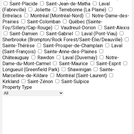
Saint-Placide
Saint-Jean-de-Matha
Laval
(Fabreville)
Joliette
Terrebonne (La Plaine)
Entrelacs
Montréal (Montréal-Nord)
Notre-Dame-des-
Prairies
Saint-Colomban
Québec (Sainte-
Foy/Sillery/Cap-Rouge)
Vaudreuil-Dorion
Saint-Alexis
Saint-Damien
Saint-Gabriel
Laval (Pont-Viau)
Sherbrooke (Brompton/Rock Forest/Saint-Élie/Deauville)
Sainte-Thérèse
Saint-Prosper-de-Champlain
Laval
(Saint-François)
Sainte-Anne-des-Plaines
Châteauguay
Rawdon
Laval (Duvernay)
Notre-
Dame-du-Mont-Carmel
Saint-Maurice
Saint-Esprit
Longueuil (Greenfield Park)
Shawinigan
Sainte-
Marcelline-de-Kildare
Montréal (Saint-Laurent)
Kirkland
Saint-Zénon
Saint-Sulpice
Property Type