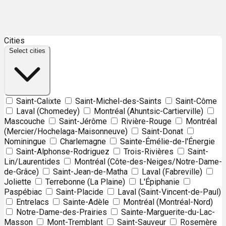
Leaflet
| ©
OpenStreetMap
contributors ©
CARTO
Cities
+
Select cities
−
Saint-Calixte
Saint-Michel-des-Saints
Saint-Côme
Laval (Chomedey)
Montréal (Ahuntsic-Cartierville)
Mascouche
Saint-Jérôme
Rivière-Rouge
Montréal
(Mercier/Hochelaga-Maisonneuve)
Saint-Donat
Nominingue
Charlemagne
Sainte-Émélie-de-l'Énergie
Saint-Alphonse-Rodriguez
Trois-Rivières
Saint-
Lin/Laurentides
Montréal (Côte-des-Neiges/Notre-Dame-
de-Grâce)
Saint-Jean-de-Matha
Laval (Fabreville)
Joliette
Terrebonne (La Plaine)
L'Épiphanie
Paspébiac
Saint-Placide
Laval (Saint-Vincent-de-Paul)
Entrelacs
Sainte-Adèle
Montréal (Montréal-Nord)
Notre-Dame-des-Prairies
Sainte-Marguerite-du-Lac-
Masson
Mont-Tremblant
Saint-Sauveur
Rosemère