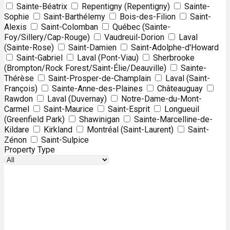
Sainte-Béatrix
Repentigny (Repentigny)
Sainte-
Sophie
Saint-Barthélemy
Bois-des-Filion
Saint-
Alexis
Saint-Colomban
Québec (Sainte-
Foy/Sillery/Cap-Rouge)
Vaudreuil-Dorion
Laval
(Sainte-Rose)
Saint-Damien
Saint-Adolphe-d'Howard
Saint-Gabriel
Laval (Pont-Viau)
Sherbrooke
(Brompton/Rock Forest/Saint-Élie/Deauville)
Sainte-
Thérèse
Saint-Prosper-de-Champlain
Laval (Saint-
François)
Sainte-Anne-des-Plaines
Châteauguay
Rawdon
Laval (Duvernay)
Notre-Dame-du-Mont-
Carmel
Saint-Maurice
Saint-Esprit
Longueuil
(Greenfield Park)
Shawinigan
Sainte-Marcelline-de-
Kildare
Kirkland
Montréal (Saint-Laurent)
Saint-
Zénon
Saint-Sulpice
Property Type