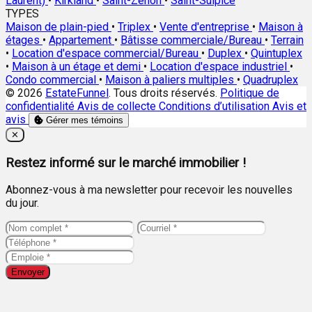
Laurent)
•
Kirkland
•
Saint-Zénon
•
Saint-Sulpice
TYPES
Maison de plain-pied
•
Triplex
•
Vente d'entreprise
•
Maison à
étages
•
Appartement
•
Bâtisse commerciale/Bureau
•
Terrain
•
Location d'espace commercial/Bureau
•
Duplex
•
Quintuplex
•
Maison à un étage et demi
•
Location d'espace industriel
•
Condo commercial
•
Maison à paliers multiples
•
Quadruplex
© 2026
EstateFunnel
. Tous droits réservés.
Politique de
confidentialité
Avis de collecte
Conditions d’utilisation
Avis et
avis
Gérer mes témoins
Close
✕
Restez informé sur le marché immobilier !
Abonnez-vous à ma newsletter pour recevoir les nouvelles
du jour.
Envoyer