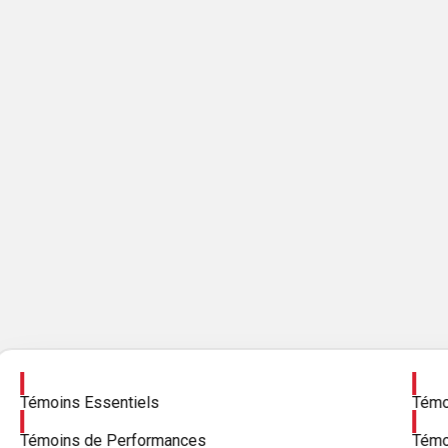
Activer
Activ
Témoins Essentiels
Témoi
Activer
Activ
Témoins de Performances
Témo