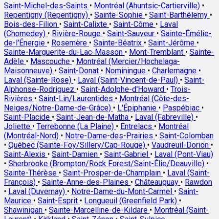
Saint-Michel-des-Saints
•
Montréal (Ahuntsic-Cartierville)
•
Repentigny (Repentigny)
•
Sainte-Sophie
•
Saint-Barthélemy
•
Bois-des-Filion
•
Saint-Calixte
•
Saint-Côme
•
Laval
(Chomedey)
•
Rivière-Rouge
•
Saint-Sauveur
•
Sainte-Émélie-
de-l'Énergie
•
Rosemère
•
Sainte-Béatrix
•
Saint-Jérôme
•
Sainte-Marguerite-du-Lac-Masson
•
Mont-Tremblant
•
Sainte-
Adèle
•
Mascouche
•
Montréal (Mercier/Hochelaga-
Maisonneuve)
•
Saint-Donat
•
Nominingue
•
Charlemagne
•
Laval (Sainte-Rose)
•
Laval (Saint-Vincent-de-Paul)
•
Saint-
Alphonse-Rodriguez
•
Saint-Adolphe-d'Howard
•
Trois-
Rivières
•
Saint-Lin/Laurentides
•
Montréal (Côte-des-
Neiges/Notre-Dame-de-Grâce)
•
L'Épiphanie
•
Paspébiac
•
Saint-Placide
•
Saint-Jean-de-Matha
•
Laval (Fabreville)
•
Joliette
•
Terrebonne (La Plaine)
•
Entrelacs
•
Montréal
(Montréal-Nord)
•
Notre-Dame-des-Prairies
•
Saint-Colomban
•
Québec (Sainte-Foy/Sillery/Cap-Rouge)
•
Vaudreuil-Dorion
•
Saint-Alexis
•
Saint-Damien
•
Saint-Gabriel
•
Laval (Pont-Viau)
•
Sherbrooke (Brompton/Rock Forest/Saint-Élie/Deauville)
•
Sainte-Thérèse
•
Saint-Prosper-de-Champlain
•
Laval (Saint-
François)
•
Sainte-Anne-des-Plaines
•
Châteauguay
•
Rawdon
•
Laval (Duvernay)
•
Notre-Dame-du-Mont-Carmel
•
Saint-
Maurice
•
Saint-Esprit
•
Longueuil (Greenfield Park)
•
Shawinigan
•
Sainte-Marcelline-de-Kildare
•
Montréal (Saint-