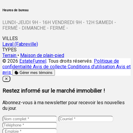
Heures de bureau
LUNDI-JEUDI 9H - 16H VENDREDI 9H - 12H SAMEDI -
FERMÉ - DIMANCHE - FERMÉ -
VILLES
Laval (Fabreville)
TYPES
Terrain
•
Maison de plain-pied
© 2026
EstateFunnel
. Tous droits réservés.
Politique de
confidentialité
Avis de collecte
Conditions d’utilisation
Avis et
avis
Gérer mes témoins
Close
✕
Restez informé sur le marché immobilier !
Abonnez-vous à ma newsletter pour recevoir les nouvelles
du jour.