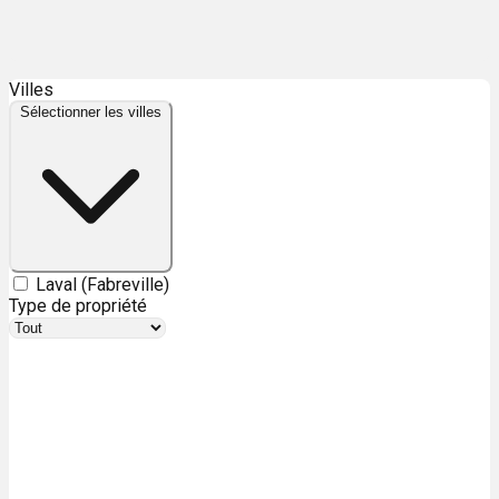
Leaflet
| ©
OpenStreetMap
contributors ©
CARTO
Villes
+
Sélectionner les villes
−
Laval (Fabreville)
Type de propriété