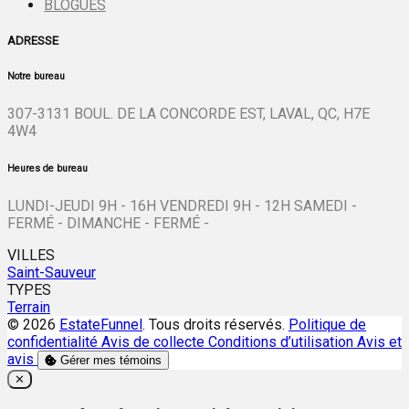
BLOGUES
ADRESSE
Notre bureau
307-3131 BOUL. DE LA CONCORDE EST, LAVAL, QC, H7E
4W4
Heures de bureau
LUNDI-JEUDI 9H - 16H VENDREDI 9H - 12H SAMEDI -
FERMÉ - DIMANCHE - FERMÉ -
VILLES
Saint-Sauveur
TYPES
Terrain
© 2026
EstateFunnel
. Tous droits réservés.
Politique de
confidentialité
Avis de collecte
Conditions d’utilisation
Avis et
avis
Gérer mes témoins
Close
✕