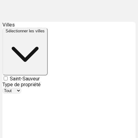
Leaflet
| ©
OpenStreetMap
contributors ©
CARTO
Villes
+
Sélectionner les villes
−
Saint-Sauveur
Type de propriété