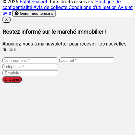
© 2026
EstateFunnel
. Tous droits réservés.
Politique de
confidentialité
Avis de collecte
Conditions d’utilisation
Avis et
avis
Gérer mes témoins
Close
✕
Restez informé sur le marché immobilier !
Abonnez-vous à ma newsletter pour recevoir les nouvelles
du jour.
Envoyer