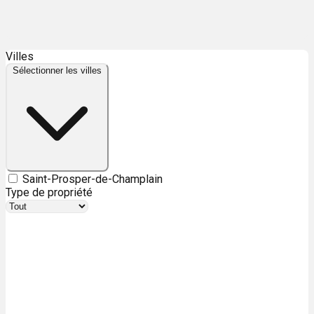
Leaflet
| ©
OpenStreetMap
contributors ©
CARTO
Villes
+
Sélectionner les villes
−
Saint-Prosper-de-Champlain
Type de propriété