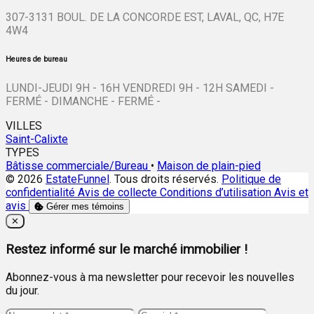
307-3131 BOUL. DE LA CONCORDE EST, LAVAL, QC, H7E
4W4
Heures de bureau
LUNDI-JEUDI 9H - 16H VENDREDI 9H - 12H SAMEDI -
FERMÉ - DIMANCHE - FERMÉ -
VILLES
Saint-Calixte
TYPES
Bâtisse commerciale/Bureau
•
Maison de plain-pied
© 2026
EstateFunnel
. Tous droits réservés.
Politique de
confidentialité
Avis de collecte
Conditions d’utilisation
Avis et
avis
Gérer mes témoins
Close
✕
Restez informé sur le marché immobilier !
Abonnez-vous à ma newsletter pour recevoir les nouvelles
du jour.