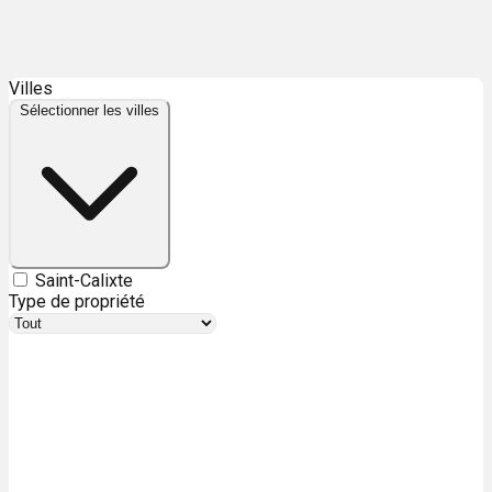
Leaflet
| ©
OpenStreetMap
contributors ©
CARTO
Villes
+
Sélectionner les villes
−
Saint-Calixte
Type de propriété