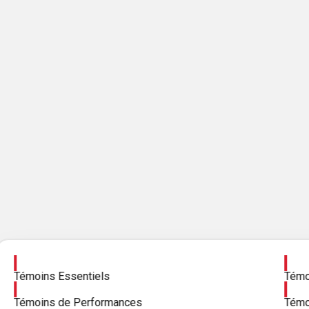
Activer
Activ
Témoins Essentiels
Témoi
Activer
Activ
Témoins de Performances
Témo