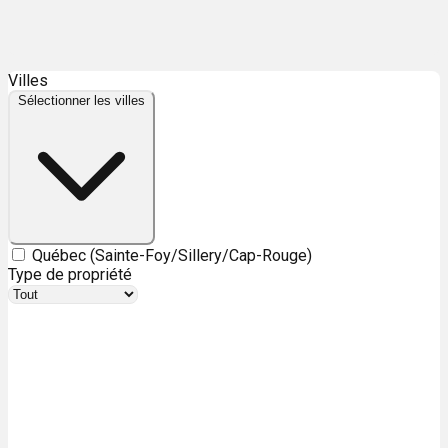
Leaflet
| ©
OpenStreetMap
contributors ©
CARTO
Villes
+
Sélectionner les villes
−
Québec (Sainte-Foy/Sillery/Cap-Rouge)
Type de propriété