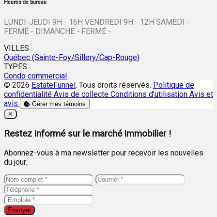
Heures de bureau
LUNDI-JEUDI 9H - 16H VENDREDI 9H - 12H SAMEDI -
FERMÉ - DIMANCHE - FERMÉ -
VILLES
Québec (Sainte-Foy/Sillery/Cap-Rouge)
TYPES
Condo commercial
© 2026
EstateFunnel
. Tous droits réservés.
Politique de
confidentialité
Avis de collecte
Conditions d’utilisation
Avis et
avis
Gérer mes témoins
Close
✕
Restez informé sur le marché immobilier !
Abonnez-vous à ma newsletter pour recevoir les nouvelles
du jour.
Envoyer