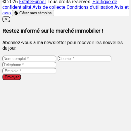
© 2026
EstateFunnel
. Tous droits réservés.
Politique de
confidentialité
Avis de collecte
Conditions d’utilisation
Avis et
avis
Gérer mes témoins
Close
✕
Restez informé sur le marché immobilier !
Abonnez-vous à ma newsletter pour recevoir les nouvelles
du jour.
Envoyer