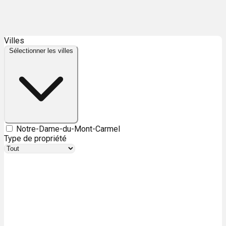
Leaflet
| ©
OpenStreetMap
contributors ©
CARTO
Villes
+
Sélectionner les villes
−
Notre-Dame-du-Mont-Carmel
Type de propriété