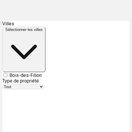
Leaflet
| ©
OpenStreetMap
contributors ©
CARTO
Villes
+
Sélectionner les villes
−
Bois-des-Filion
Type de propriété