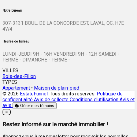
Notre bureau
307-3131 BOUL. DE LA CONCORDE EST, LAVAL, QC, H7E
4W4
Heures de bureau
LUNDI-JEUDI 9H - 16H VENDREDI 9H - 12H SAMEDI -
FERMÉ - DIMANCHE - FERMÉ -
VILLES
Bois-des-Filion
TYPES
Appartement
•
Maison de plain-pied
© 2026
EstateFunnel
. Tous droits réservés.
Politique de
confidentialité
Avis de collecte
Conditions d’utilisation
Avis et
avis
Gérer mes témoins
Close
✕
Restez informé sur le marché immobilier !
Abonnez-vous à ma newsletter pour recevoir les nouvelles