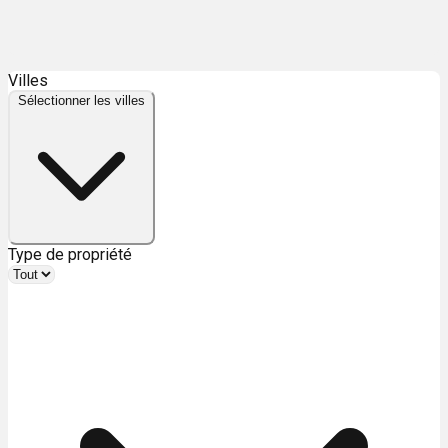
Leaflet
| ©
OpenStreetMap
contributors ©
CARTO
Villes
+
Sélectionner les villes
−
Type de propriété