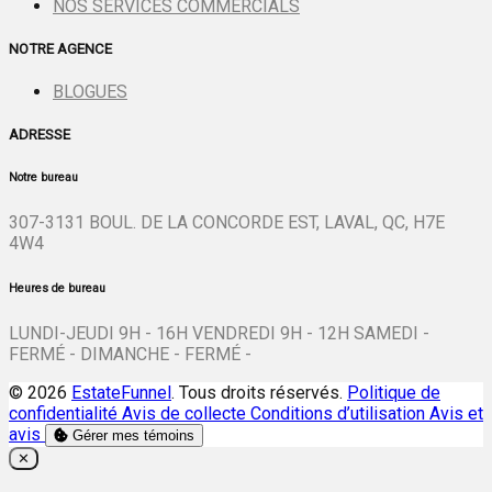
NOS SERVICES COMMERCIALS
NOTRE AGENCE
BLOGUES
ADRESSE
Notre bureau
307-3131 BOUL. DE LA CONCORDE EST, LAVAL, QC, H7E
4W4
Heures de bureau
LUNDI-JEUDI 9H - 16H VENDREDI 9H - 12H SAMEDI -
FERMÉ - DIMANCHE - FERMÉ -
© 2026
EstateFunnel
. Tous droits réservés.
Politique de
confidentialité
Avis de collecte
Conditions d’utilisation
Avis et
avis
Gérer mes témoins
Close
✕