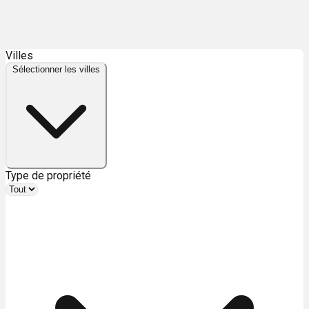
Leaflet
| ©
OpenStreetMap
contributors ©
CARTO
Villes
+
Sélectionner les villes
−
Type de propriété