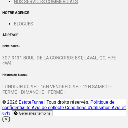
NOS SERVICES COMMERCIALS
NOTRE AGENCE
BLOGUES
ADRESSE
Notre bureau
307-3131 BOUL. DE LA CONCORDE EST, LAVAL, QC, H7E
4W4
Heures de bureau
LUNDI-JEUDI 9H - 16H VENDREDI 9H - 12H SAMEDI -
FERMÉ - DIMANCHE - FERMÉ -
© 2026
EstateFunnel
. Tous droits réservés.
Politique de
confidentialité
Avis de collecte
Conditions d’utilisation
Avis et
avis
Gérer mes témoins
Close
✕