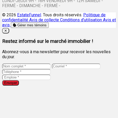
LUNDI-JEUDI 9H - 16H VENDREDI 9H - 12H SAMEDI -
FERMÉ - DIMANCHE - FERMÉ -
© 2026
EstateFunnel
. Tous droits réservés.
Politique de
confidentialité
Avis de collecte
Conditions d’utilisation
Avis et
avis
Gérer mes témoins
Close
✕
Restez informé sur le marché immobilier !
Abonnez-vous à ma newsletter pour recevoir les nouvelles
du jour.
Envoyer