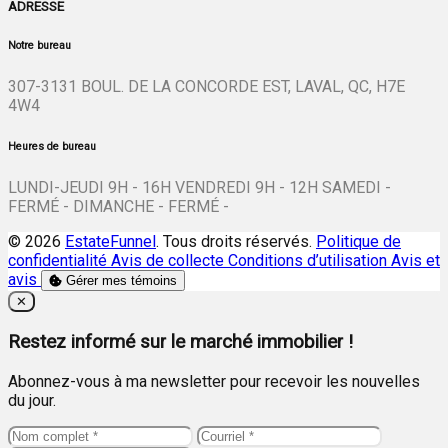
ADRESSE
Notre bureau
307-3131 BOUL. DE LA CONCORDE EST, LAVAL, QC, H7E
4W4
Heures de bureau
LUNDI-JEUDI 9H - 16H VENDREDI 9H - 12H SAMEDI -
FERMÉ - DIMANCHE - FERMÉ -
© 2026
EstateFunnel
. Tous droits réservés.
Politique de
confidentialité
Avis de collecte
Conditions d’utilisation
Avis et
avis
Gérer mes témoins
Close
✕
Restez informé sur le marché immobilier !
Abonnez-vous à ma newsletter pour recevoir les nouvelles
du jour.